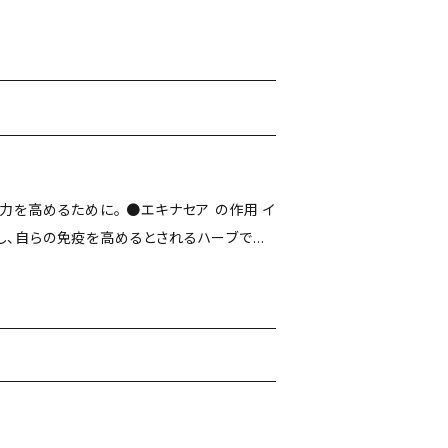
飲み方 ドイツコミッション
ない素材を厳選しております。
に8週間継続し、その後1〜2週間お休みする
す。 ※出典：林真一郎著アロマ＆ハーブ
本来
るよう、フレーバー等は一切添加いたしませ
使用していない素材を厳選しております。
し、自らの免疫を高めるとされるハーブです。
ンE では、効能を高めるために8週間継続
する飲み方がすすめられています。 ◎新
ーブ本来の風味を味わっていただけるよう、
たしません。 ◎農薬や化学肥料を使用して
ます。