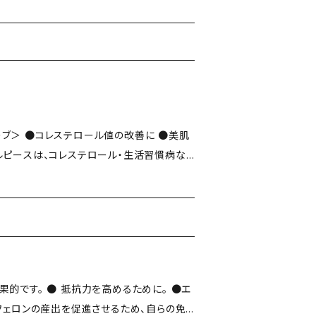
ブ＞ ●コレステロール値の改善に ●美肌
すめしたいドライハーブです。 ハーブティ
い香りと味を与えてくれます。 白ワインに漬
キやパン、クッキーづくりにも、新鮮・低温乾
。できあがりの風味が違います。 使用部
e 原産国 ドイツ ＜上手な飲み方
 / 熱湯150～180cc / 蒸らし時間
です。 ● 抵抗力を高めるために。 ●エ
ーフェロンの産出を促進させるため、自らの免
フレーバー等は一切添加いたしません。 ◎農