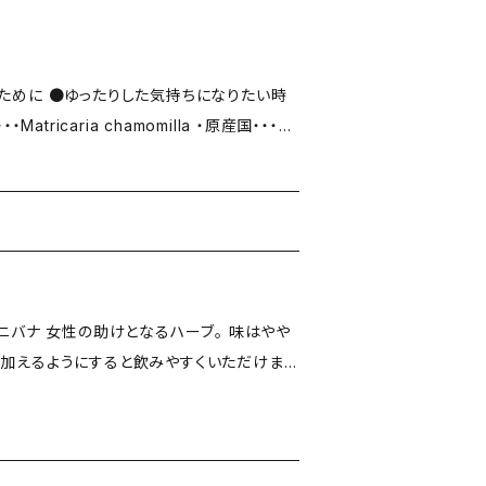
のために ●ゆったりした気持ちになりたい時
 ＜シュクレ メディシナル
で低温乾燥ならではのハーブ本来の風味を
フレーバー等は一切添加いたしません。 ◎農
たしません。 ►小サイズ http
alherbs.com/items/3210748
を加えるようにすると飲みやすくいただけま
を味わっていただけるよう、フレーバー等は
◎農薬や化学肥料を使ったハーブは使用いた
証を受けたハーブのみを取り使っています。