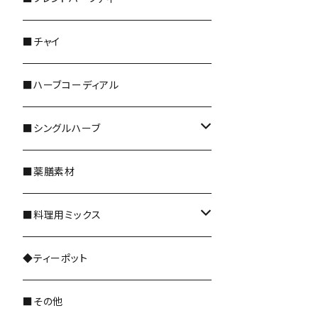
＊レギュラーサイズ
■チャイ
＊5倍／10倍サイズ
■ハーブコーディアル
＊ティーバッグ
■シングルハーブ
＊野草茶 阜白
全種類
■薬膳素材
花のハーブ
■料理用ミックス
和ハーブ
レギュラーサイズ
◆ティーポット
ドライフルーツ
■その他