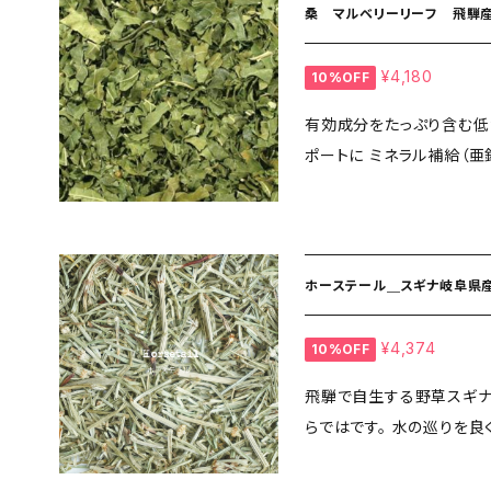
桑 マルベリーリーフ 飛騨産
¥4,180
10%OFF
有効成分をたっぷり含む低温乾燥
ポートに ミネラル補給（亜鉛・鉄など） 
分デオキシノジリマイシン
います。 ＜飲み方のポイント＞ 糖質カットのためには、食前にお召し上
がり下さい。 食事中まで
の作用が発揮されないのでご注意下さい。 
ホーステール＿スギナ岐阜県産
すいです。 ➡マルベリーパウダー１００ｇもございます。 https://www.s
ucre-medicinalherbs.com/it
¥4,374
10%OFF
＿＿＿＿＿＿＿ マルベリーリー
飛騨で自生する野草スギナ
血糖値の安定をサポートし
らではです。 水の巡りを良くする 排出する ミネラルを補う はりを高め
分解を阻害し、 大腸で酪
る 骨や髪、爪、肌の弾力