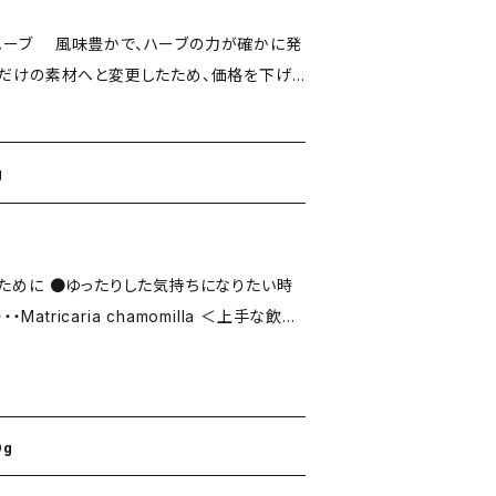
ハーブ 風味豊かで、ハーブの力が確かに発
ーン1-2杯 / 熱湯150～180cc /
らではのハーブ
g
だけるよう、フレーバー等は一切添加いたし
料を使用していない素材を厳選しております。
のために ●ゆったりした気持ちになりたい時
らし時間
フレーバー等は一切添加いたしません。 ◎農
ない素材を厳選しております。
0g