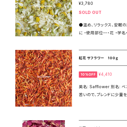
¥3,780
SOLD OUT
●温め、リラックス、安眠
に ・使用部位・・・花 ・学名・・・Matricaria chamomilla ・原産国・・・ハ
ンガリー ＜上手な飲み方＞ ティースプーン1-2杯 / 熱湯150～18
0cc / 蒸らし時間 フタをして５分程
ハーブのお約束＞ ◎新鮮
紅花 サフラワー 100ｇ
味わっていただけるよう、
薬や化学肥料を使ったハーブは使用い
¥4,410
10%OFF
s://www.sucre-medicin
英名: Safflower 別名: ベニバナ 女性の助けとなるハーブ。 味はやや
苦いので、ブレンドに少量
す。 ＜シュクレ メディシナルハーブのお約束＞ ◎新鮮で低温乾燥な
らではのハーブ本来の風味
一切添加いたしません。 
しません。 ◎有機栽培認