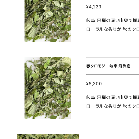
では糖質オフ効果が発揮されないで
¥4,223
てもどうぞ！＞ お菓子作りで
岐阜 飛騨の深い山奥で採取されたク
が目安です。 ＜美白作用を活かす＞ 肌に栄養を与え、色素沈着を予防
ローラルな香りが 秋のクロモ
するので、パックにもお使いいただくと良
クロモジは格別に清らかで
な印象、とても飲みやすい
す。 ぜひその風味を味わ
春クロモジ 岐阜 飛騨産 1
¥6,300
岐阜 飛騨の深い山奥で採取されたク
ローラルな香りが 秋のクロモ
クロモジは格別に清らかで
す。 ぜひその風味を味わ