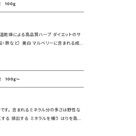
 100ｇ
による高品質ハーブ ダイエットのサ
美白 マルベリーに含まれる成
は、糖質の吸収を抑制することが立証されて
でしたら間に合いますが、食後では糖質カット
緑茶のような印象で飲みや
 100ｇ～
ems/32189426 ＿＿＿＿＿＿＿＿＿
フ（Mulberry Leaf / 桑の葉） クワ科
です。 含まれるミネラル分の多さは野性な
、腸内環境を整える効果も。 小腸での糖の
酸や酢酸などの短鎖脂肪酸を生成し 整腸作
を高める 若さを保つために役立ちます。
用をもたらします。 ＿＿＿＿＿＿＿＿＿＿＿＿＿＿＿＿