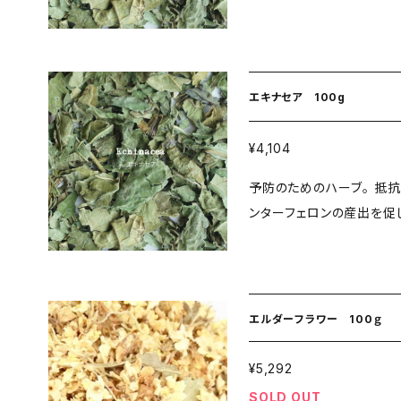
疫を高めることが期待されるハーブです。 ●
薬や化学肥料を使用してい
E では、効能を高めるため
飲み方がすすめられていま
療法・メディカルハーブ事典 ◎新鮮で低温乾燥ならではのハーブ
エキナセア 100g
の風味を味わっていただけ
ん。 ◎農薬や化学肥料を
¥4,104
予防のためのハーブ。 抵抗力を高めるために。 ●エキナセア の作用 イ
ンターフェロンの産出を促
►飲み方 ドイツコミッショ
し、その後1〜2週間お休み
鮮で低温乾燥ならではのハ
フレーバー等は一切添加い
エルダーフラワー 100ｇ
いない素材を厳選しており
¥5,292
SOLD OUT