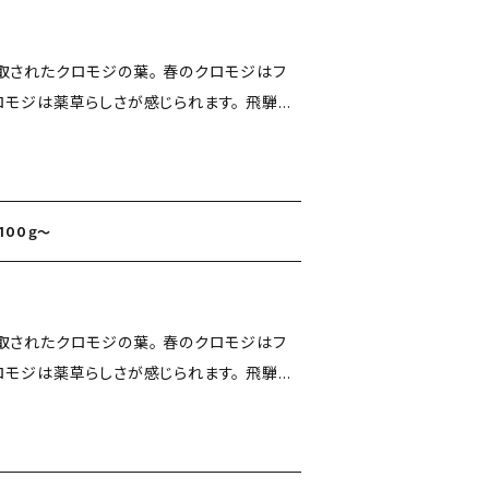
す。ご注意下さい。 ＜菓子材料とし
の使用量は、砂糖100gに対して1g（1%）
ロモジの葉。 春のクロモジはフ
ジは薬草らしさが感じられます。 飛騨の
いです。 ＜お味＞ 抹茶のよう
、からだの芯を通してくれる印象がありま
です。
ってみてください。
00ｇ～
ロモジの葉。 春のクロモジはフ
ジは薬草らしさが感じられます。 飛騨の
、からだの芯を通してくれる印象がありま
ってみてください。