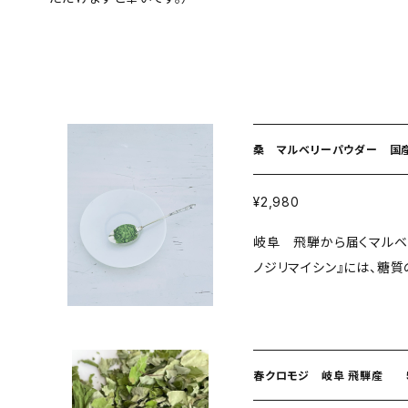
桑 マルベリーパウダー 国産
¥2,980
岐阜 飛騨から届くマルベ
ノジリマイシン』には、糖
の機関で立証されています。 ダイエットのサポートに 血糖値が気
る ミネラル補給（亜鉛・鉄など） 美白 ミネラルが
しは爪や髪が丈夫になって
能ハーブ。 ＜飲み方のポイント＞ ティスプーン1杯程をお湯に溶かして
春クロモジ 岐阜 飛騨産 
食事やおやつの「直前」から