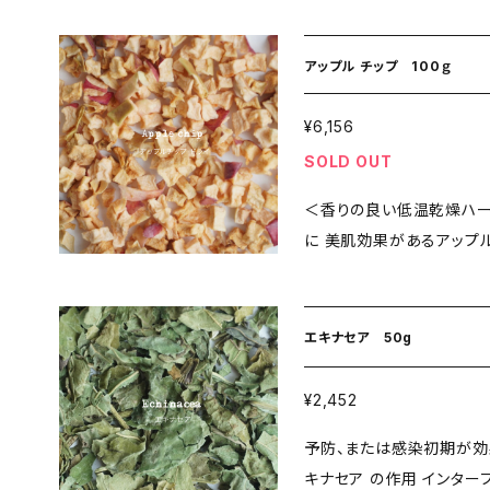
アップル チップ 100ｇ
¥6,156
SOLD OUT
＜香りの良い低温乾燥ハー
に 美肌効果があるアップルピースは、コレステロール・生活習慣病な
ど、健康が気になる方におす
ーのブレンドに加えると、甘
け込んでも美味しく、ケー
エキナセア 50g
燥のアップルをお使いください
位 果実 品種名 Cox Orang
¥2,452
＞ ティースプーン1-2杯
予防、または感染初期が効果的
フタをして５分程 ◎新鮮で低温乾燥ならではのハーブ本来の風味を
キナセア の作用 インタ
味わっていただけるよう、