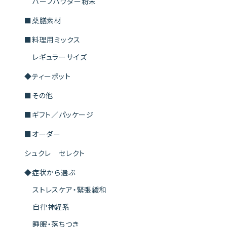
ハーブパウダー粉末
■薬膳素材
■料理用ミックス
レギュラーサイズ
◆ティーポット
■その他
■ギフト／パッケージ
■オーダー
シュクレ セレクト
◆症状から選ぶ
ストレスケア・緊張緩和
自律神経系
睡眠・落ちつき