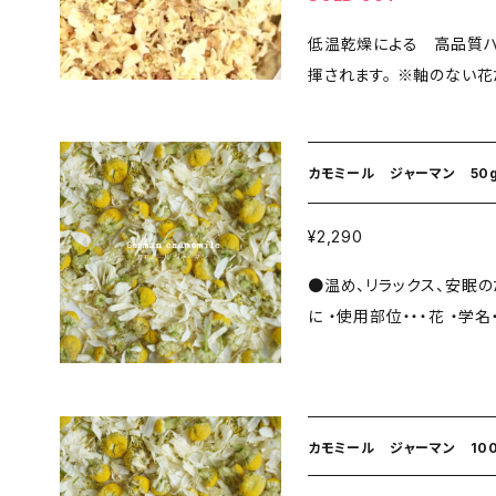
低温乾燥による 高品質
揮されます。 ※軸のない花だけの素材へと変更したため、価格を下げ
ることが叶いました。 ・使用部位・・・花 ・学名・・・Sambucus nigra ＜
上手な飲み方＞ ティースプ
蒸らし時間 フタをして５分程 ◎新鮮で低温乾燥な
カモミール ジャーマン 50
本来の風味を味わっていた
ません。 ◎農薬や化学肥
¥2,290
●温め、リラックス、安眠
に ・使用部位・・・花 ・学名・・・Matricaria chamomilla ＜上手な飲み
方＞ ティースプーン1-2杯 / 熱湯150～180cc / 蒸
フタをして５分程 ◎新鮮で低温乾燥ならではのハーブ本来の風味を
味わっていただけるよう、
薬や化学肥料を使用してい
カモミール ジャーマン 10