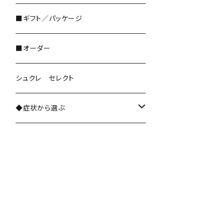
ハーブパウダー粉末
■ギフト／パッケージ
■オーダー
シュクレ セレクト
◆症状から選ぶ
ストレスケア・緊張緩和
自律神経系
睡眠・落ちつき