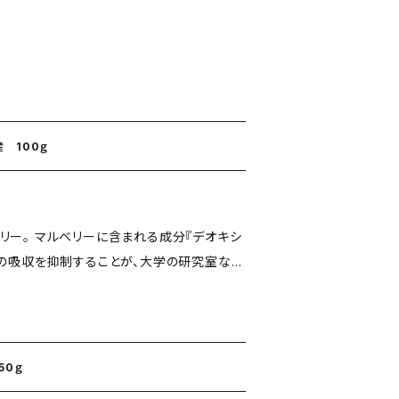
 100ｇ
リー。 マルベリーに含まれる成分『デオキシ
質の吸収を抑制することが、大学の研究室など
にな
豊富なおかげで、わた
きました。 美白成分も含まれています。 万
50ｇ
 飲用します。 ※食事中までにぜひ。 食後