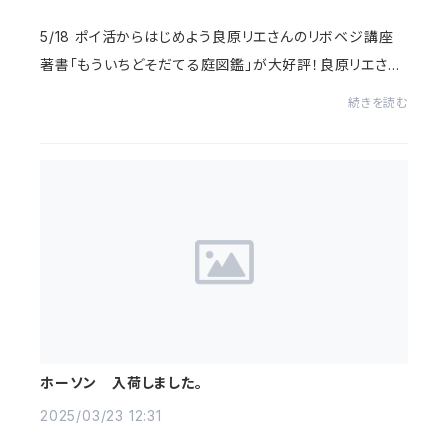
5/18 ポイ活からはじめよう良原リエさんのリボベジ講座
著書「もういちどそだてる庭図鑑」が大好評！良原リエさん
をお招きして楽しくリボベジを教えていただきます。⚫️リボ
続きを読む
ベジとは台所にある食材を「もういちど...
ホーソン 入荷しました。
2025/03/23 12:31