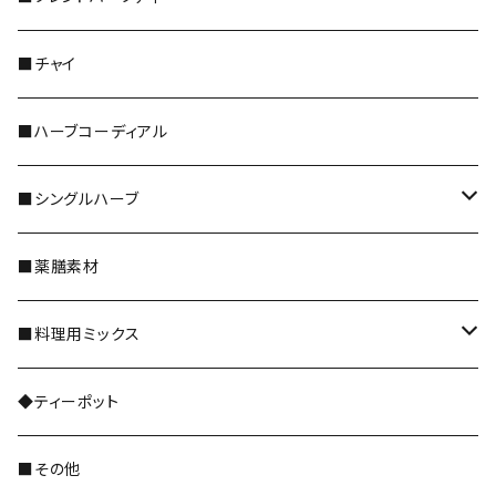
＊レギュラーサイズ
■チャイ
＊5倍／10倍サイズ
■ハーブコーディアル
＊ティーバッグ
■シングルハーブ
＊野草茶 阜白
全種類
■薬膳素材
花のハーブ
■料理用ミックス
和ハーブ
レギュラーサイズ
◆ティーポット
ドライフルーツ
■その他