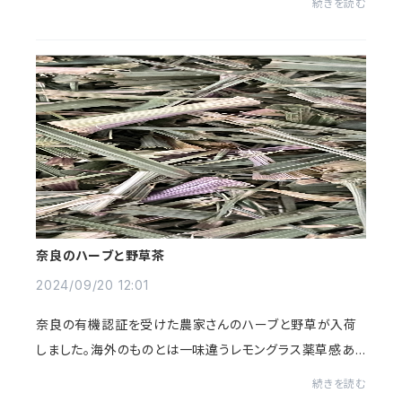
続きを読む
トの多い「あたためのお茶」お客様の...
奈良のハーブと野草茶
2024/09/20 12:01
奈良の有機認証を受けた農家さんのハーブと野草が入荷
しました。海外のものとは一味違うレモングラス薬草感あ
ふれるクロモジぜひ味わってみて下さい。奈良のレモング
続きを読む
ラス 100ｇ～ | 高品質ハーブ専門店 シュクレ...