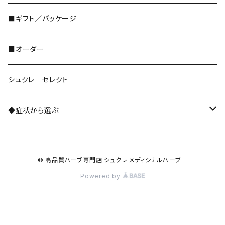
ハーブパウダー粉末
■ギフト／パッケージ
■オーダー
シュクレ セレクト
◆症状から選ぶ
ストレスケア・緊張緩和
© 高品質ハーブ専門店 シュクレ メディシナルハーブ
自律神経系
Powered by
睡眠・落ちつき