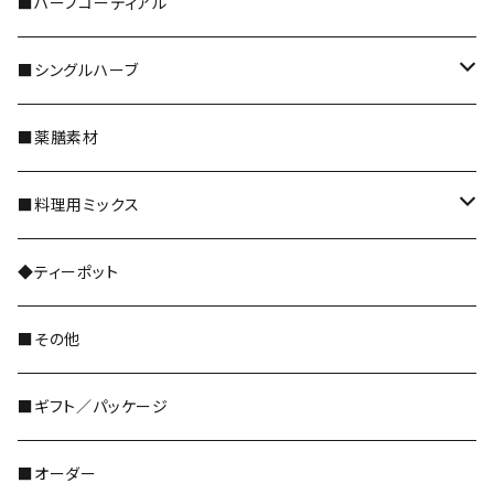
＊5倍／10倍サイズ
■ハーブコーディアル
＊ティーバッグ
■シングルハーブ
＊野草茶 阜白
全種類
■薬膳素材
花のハーブ
■料理用ミックス
和ハーブ
レギュラーサイズ
◆ティーポット
ドライフルーツ
■その他
ハーブパウダー粉末
■ギフト／パッケージ
■オーダー