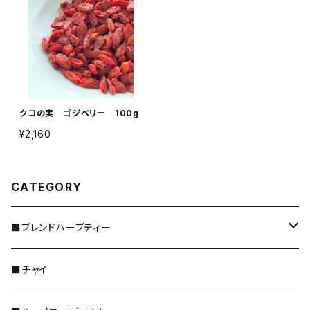
クコの実 ゴジベリー 100g
¥2,160
CATEGORY
■ブレンドハーブティー
＊レギュラーサイズ
■チャイ