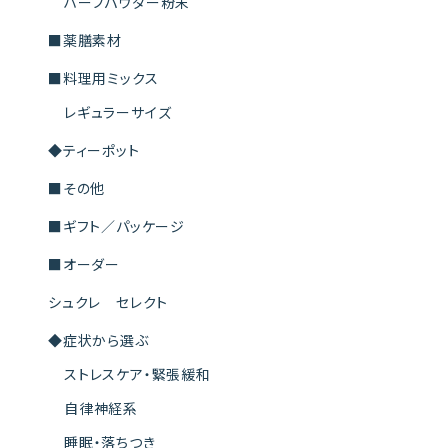
ハーブパウダー粉末
■薬膳素材
■料理用ミックス
レギュラーサイズ
◆ティーポット
■その他
■ギフト／パッケージ
■オーダー
シュクレ セレクト
◆症状から選ぶ
ストレスケア・緊張緩和
自律神経系
睡眠・落ちつき