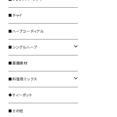
＊レギュラーサイズ
■チャイ
＊5倍／10倍サイズ
■ハーブコーディアル
＊ティーバッグ
■シングルハーブ
＊野草茶 阜白
全種類
■薬膳素材
花のハーブ
■料理用ミックス
和ハーブ
レギュラーサイズ
◆ティーポット
ドライフルーツ
■その他