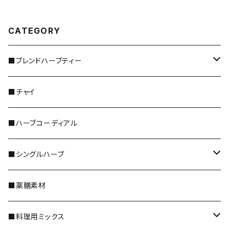
CATEGORY
■ブレンドハーブティー
＊レギュラーサイズ
■チャイ
＊5倍／10倍サイズ
■ハーブコーディアル
＊ティーバッグ
■シングルハーブ
＊野草茶 阜白
全種類
■薬膳素材
花のハーブ
■料理用ミックス