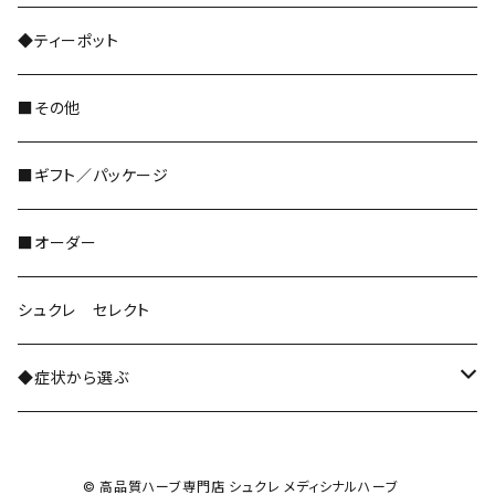
和ハーブ
レギュラーサイズ
◆ティーポット
ドライフルーツ
■その他
ハーブパウダー粉末
■ギフト／パッケージ
■オーダー
シュクレ セレクト
◆症状から選ぶ
ストレスケア・緊張緩和
© 高品質ハーブ専門店 シュクレ メディシナルハーブ