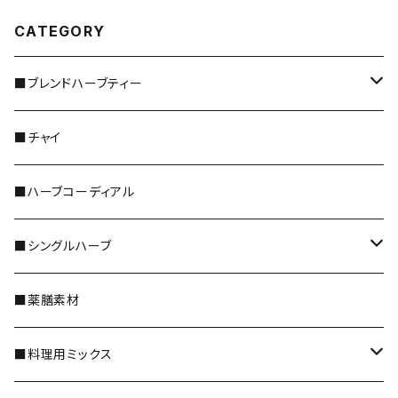
CATEGORY
■ブレンドハーブティー
＊レギュラーサイズ
■チャイ
＊5倍／10倍サイズ
■ハーブコーディアル
＊ティーバッグ
■シングルハーブ
＊野草茶 阜白
全種類
■薬膳素材
花のハーブ
■料理用ミックス