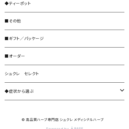
和ハーブ
レギュラーサイズ
◆ティーポット
ドライフルーツ
■その他
ハーブパウダー粉末
■ギフト／パッケージ
■オーダー
シュクレ セレクト
◆症状から選ぶ
ストレスケア・緊張緩和
© 高品質ハーブ専門店 シュクレ メディシナルハーブ
自律神経系
Powered by